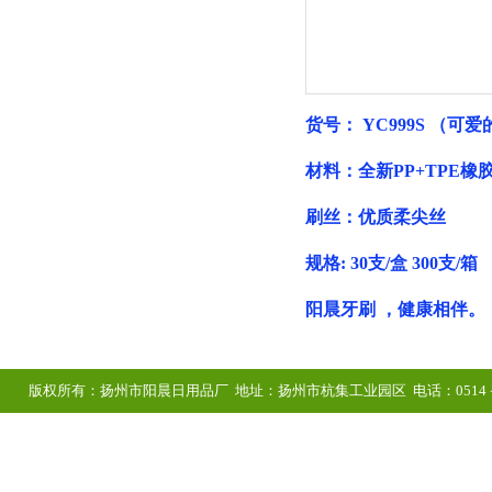
货号： YC999S （可
材料：全新PP+TPE橡
刷丝：优质柔尖丝
规格:
30支/盒 300支/箱
阳晨牙刷 ，健康相伴。
版权所有：扬州市阳晨日用品厂 地址：扬州市杭集工业园区 电话：0514－8