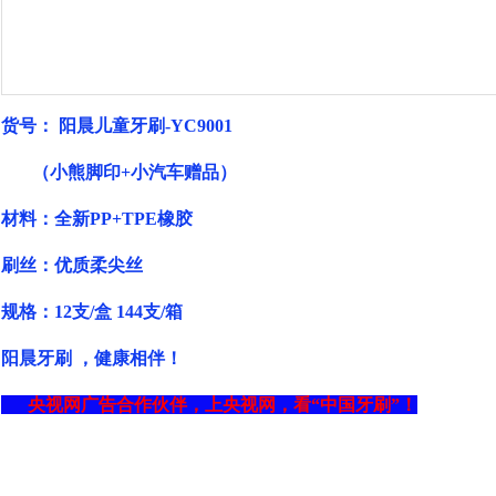
货号： 阳晨儿童牙刷-YC9001
（小熊脚印+小汽车赠品）
材料：全新PP+TPE橡胶
刷丝：优质柔尖丝
规格：12支/盒 144支/箱
阳晨牙刷 ，健康相伴！
央视网广告合作伙伴，上央视网，看“中国牙刷”！