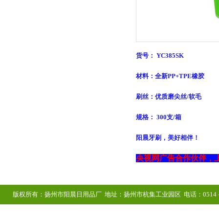
货号： YC385SK
材料：全新PP+TPE橡胶
刷丝：优质磨尖丝/软毛
规格： 300支/箱
阳晨牙刷，美好相伴！
央视网广告合作伙伴，上
版权所有：扬州市阳晨日用品厂 地址：扬州市杭集工业园区 电话：0514－8